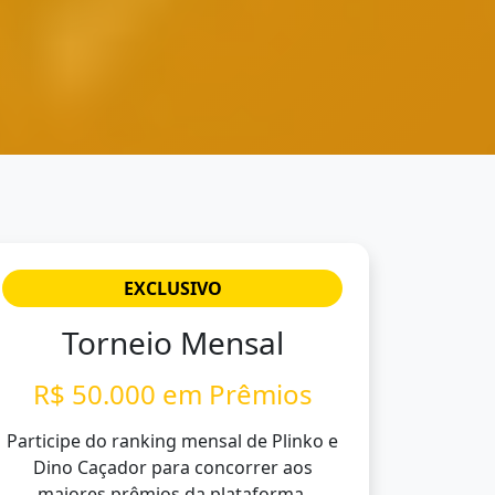
EXCLUSIVO
Torneio Mensal
R$ 50.000 em Prêmios
Participe do ranking mensal de Plinko e
Dino Caçador para concorrer aos
maiores prêmios da plataforma.