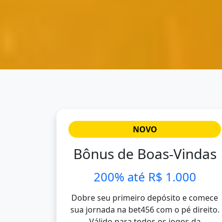
NOVO
Bônus de Boas-Vindas
200% até R$ 1.000
Dobre seu primeiro depósito e comece
sua jornada na bet456 com o pé direito.
Válido para todos os jogos da