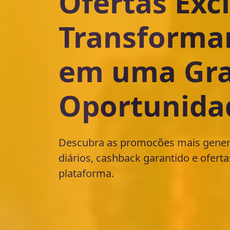
Ofertas Exc
Transforma
em uma Gr
Oportunida
Descubra as promocões mais gener
diários, cashback garantido e oferta
plataforma.