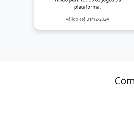
plataforma.
Válido até 31/12/2024
Com