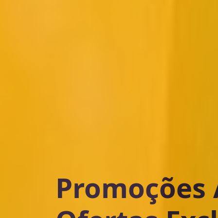
Promoções A